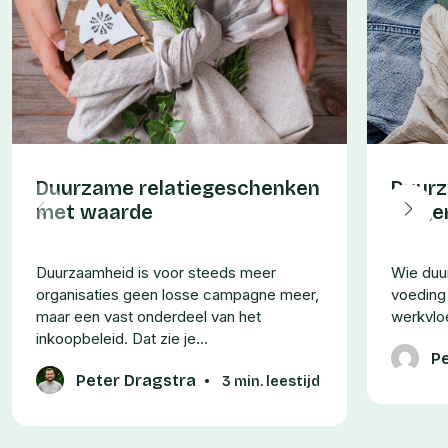
Duurzame relatiegeschenken
Duurz
met waarde
lange
Duurzaamheid is voor steeds meer
Wie duur
organisaties geen losse campagne meer,
voeding
maar een vast onderdeel van het
werkvloe
inkoopbeleid. Dat zie je…
P
Peter Dragstra
•
3 min. leestijd