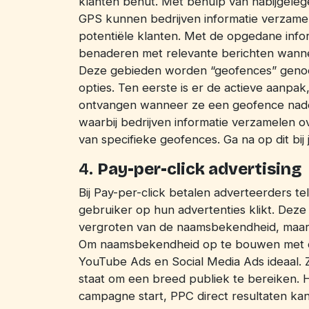
klanten benut. Met behulp van nabijgeleg
GPS kunnen bedrijven informatie verzamel
potentiële klanten. Met de opgedane info
benaderen met relevante berichten wann
Deze gebieden worden “geofences” genoem
opties. Ten eerste is er de actieve aanpak,
ontvangen wanneer ze een geofence nader
waarbij bedrijven informatie verzamelen o
van specifieke geofences. Ga na op dit bij 
4.
Pay-per-click advertising
Bij Pay-per-click betalen adverteerders 
gebruiker op hun advertenties klikt. Deze s
vergroten van de naamsbekendheid, maar 
Om naamsbekendheid op te bouwen met dez
YouTube Ads en Social Media Ads ideaal. Ze 
staat om een breed publiek te bereiken. H
campagne start, PPC direct resultaten ka