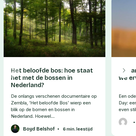
Het beloofde bos: hoe staat
51 ja
het met de bossen in
we er
Nederland?
De onlangs verschenen documentaire op
Een ode
Zembla, ‘Het beloofde Bos’ wierp een
Day: ee
blik op de bomen en bossen in
even sti
Nederland. Hoewel…
•
Boyd Belshof
•
6 min. leestijd