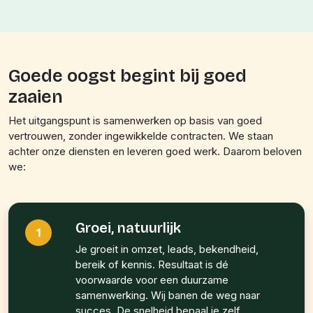
Goede oogst begint bij goed
zaaien
Het uitgangspunt is samenwerken op basis van goed
vertrouwen, zonder ingewikkelde contracten. We staan
achter onze diensten en leveren goed werk. Daarom beloven
we:
Groei, natuurlijk
1
Je groeit in omzet, leads, bekendheid,
bereik of kennis. Resultaat is dé
voorwaarde voor een duurzame
samenwerking. Wij banen de weg naar
succes. De snelheid bepaal je zelf.