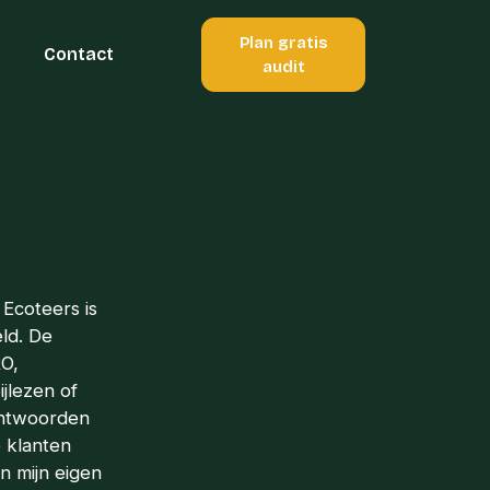
Plan gratis
Contact
audit
 Ecoteers is
ld. De
RO,
jlezen of
eantwoorden
e klanten
n mijn eigen