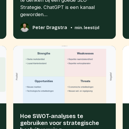
te denken bij een goede SEO-
Strategie. ChatGPT is een kanaal
geworden…
Peter Dragstra
•
min. leestijd
Hoe SWOT-analyses te
gebruiken voor strategische