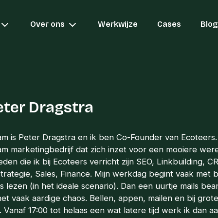
Over ons
Werkwijze
Cases
Blog
eter Dragstra
am is Peter Dragstra en ik ben Co-Founder van Ecoteers.
m marketingbedrijf dat zich inzet voor een mooiere were
n die ik bij Ecoteers verricht zijn SEO, Linkbuilding, C
rategie, Sales, Finance. Mijn werkdag begint vaak met bi
s lezen (in het ideale scenario). Dan een uurtje mails b
het vaak aardige chaos. Bellen, appen, mailen en bij grot
anaf 17:00 tot helaas een wat latere tijd werk ik dan aa