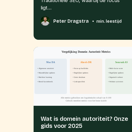
Traditionele SEO, waarbij de focus
ligt…
Peter Dragstra
•
min. leestijd
Wat is domein autoriteit? Onze
gids voor 2025