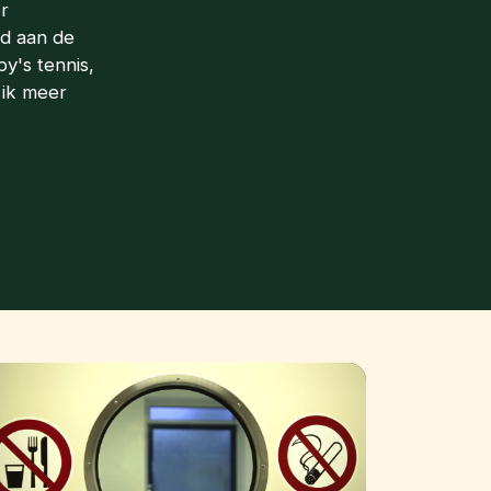
r
d aan de
y's tennis,
 ik meer