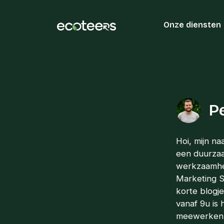
Onze diensten
P
Hoi, mijn na
een duurzaa
werkzaamhede
Marketing St
korte blogje
vanaf 9u is 
meewerken. V