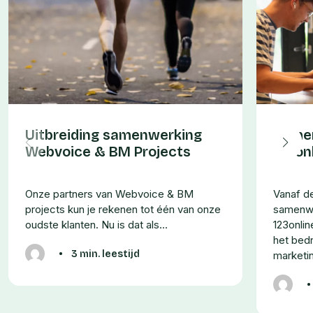
Uitbreiding samenwerking
Same
Webvoice & BM Projects
123on
Onze partners van Webvoice & BM
Vanaf d
projects kun je rekenen tot één van onze
samenw
oudste klanten. Nu is dat als…
123onli
het bedr
•
3 min. leestijd
marketin
•