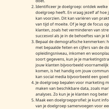
doet.
Identificeer je doelgroep: ontdek welk
doelgroep heeft. En vraag jezelf af hoe
kan voorzien. Dit kan variëren van prak
van tijd of moeite. Of je legt de focus 
klanten, zoals het verminderen van str
succesvol als je in de behoeftes van je k
Bepaal de demografische kenmerken: he
met bepaalde feiten en cijfers van de doe
opleidingsniveau, inkomen en woonplaat
soort gegevens, kun je je marketingstra
jouw klanten bijvoorbeeld voornamelijk 
komen, is het handig om jouw communica
kan social media bijvoorbeeld een goed 
Je doelgroep bepalen voor marketing me
maken van beschikbare data, zoals mar
analyses. Zo kun je je klanten nog beter
Maak een doelgroepprofiel: je kunt info
van je doelgroep samenvoegen voor een g